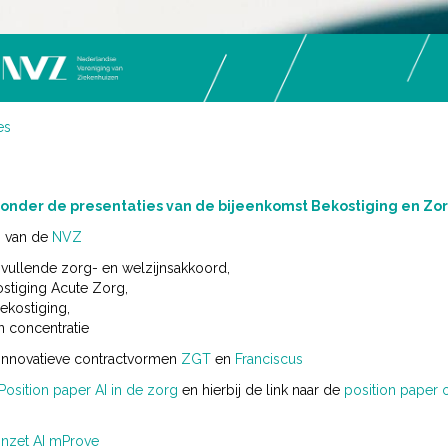
es
eronder de presentaties van de bijeenkomst Bekostiging en Z
s van de
NVZ
nvullende zorg- en welzijnsakkoord,
stiging Acute Zorg,
ekostiging,
n concentratie
Innovatieve contractvormen
ZGT
en
Franciscus
Position paper AI in de zorg
en hierbij de link naar de
position paper o
Inzet AI mProve