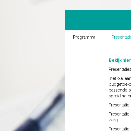
Programma
Presentati
Bekijk hi
Presentatie
met o.a. aa
budgetbeko
passende b
spreiding e
Presentatie
Presentatie
zorg
Presentatie