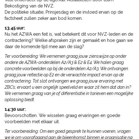
Bekostiging van de NVZ.
De politieke situatie, Prinsjesdag en de invloed ervan op de
factsheet zullen zeker aan bod komen.
13.45 uur:
Nu het AZWA een feit is, wat betekent dit voor NVZ-leden en de
contractering? Welke afspraken zijn er gemaakt en hoe gaan we
daar de komende tijd mee aan de slag?
Ter voorbereiding: We vernemen graag jouw zienswijze op onder
andere de AZWA-onderdelen A2/A3 & E2 & E4. We halen graag
concrete voorbeelden op bij de onderdelen A2/A3. We ontvangen
graag jouw reflectie op E2 en de verwachte impact ervan op de
contractering. Tot slot ontvangen we graag jouw ervaring met
ZBC’s; ervaart u een ongelijk speelveld en waar zit hem dat dan in?
We vernemen graag van je of differentiatie in tarieven een mogelijke
oplossing biedt.
14:30 uur:
Bevoorschotten. We wisselen graag ervaringen en goede
voorbeelden met elkaar uit.
Ter voorbereiding:
Om een goed gesprek te kunnen voeren, vragen
we je om voorafgaand aan de bijeenkomst binnen je organisatie na