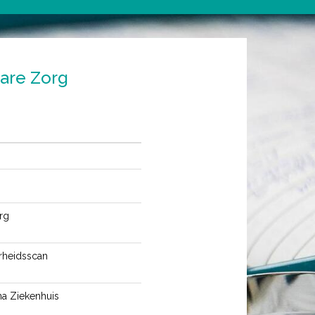
are Zorg
rg
rheidsscan
ina Ziekenhuis