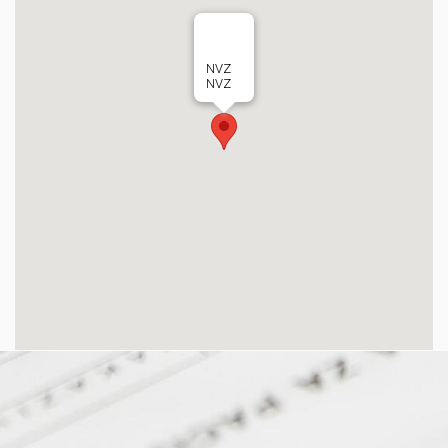
NVZ
NVZ