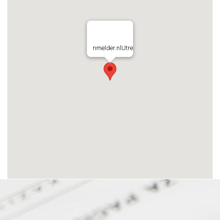
nmelder.nlUtre