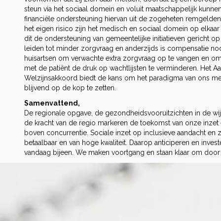
steun via het sociaal domein en voluit maatschappelijk kunn
financiële ondersteuning hiervan uit de zogeheten remgelden
het eigen risico zijn het medisch en sociaal domein op elkaar
dit de ondersteuning van gemeentelijke initiatieven gericht o
leiden tot minder zorgvraag en anderzijds is compensatie no
huisartsen om verwachte extra zorgvraag op te vangen en o
met de patiënt de druk op wachtlijsten te verminderen. Het A
Welzijnsakkoord biedt de kans om het paradigma van ons m
blijvend op de kop te zetten.
Samenvattend,
De regionale opgave, de gezondheidsvooruitzichten in de wij
de kracht van de regio markeren de toekomst van onze inze
boven concurrentie. Sociale inzet op inclusieve aandacht en
betaalbaar en van hoge kwaliteit. Daarop anticiperen en investe
vandaag bijeen. We maken voortgang en staan klaar om door 