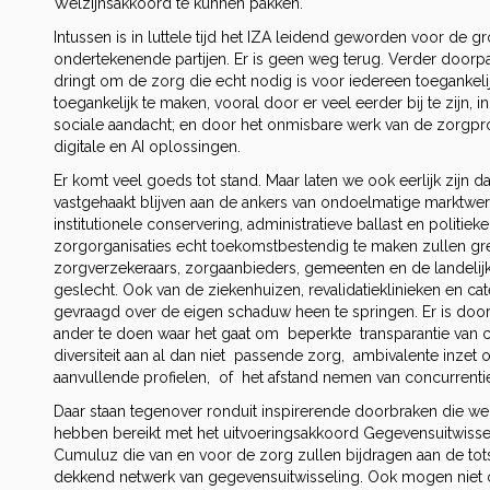
Welzijnsakkoord te kunnen pakken.
Intussen is in luttele tijd het IZA leidend geworden voor de gr
ondertekenende partijen. Er is geen weg terug. Verder doorpa
dringt om de zorg die echt nodig is voor iedereen toegankeli
toegankelijk te maken, vooral door er veel eerder bij te zijn, in
sociale aandacht; en door het onmisbare werk van de zorgpro
digitale en AI oplossingen.
Er komt veel goeds tot stand. Maar laten we ook eerlijk zijn d
vastgehaakt blijven aan de ankers van ondoelmatige marktwer
institutionele conservering, administratieve ballast en politie
zorgorganisaties echt toekomstbestendig te maken zullen g
zorgverzekeraars, zorgaanbieders, gemeenten en de landeli
geslecht. Ook van de ziekenhuizen, revalidatieklinieken en ca
gevraagd over de eigen schaduw heen te springen. Er is doo
ander te doen waar het gaat om beperkte transparantie van ca
diversiteit aan al dan niet passende zorg, ambivalente inzet 
aanvullende profielen, of het afstand nemen van concurrentie
Daar staan tegenover ronduit inspirerende doorbraken die we g
hebben bereikt met het uitvoeringsakkoord Gegevensuitwissel
Cumuluz die van en voor de zorg zullen bijdragen aan de tot
dekkend netwerk van gegevensuitwisseling. Ook mogen niet 