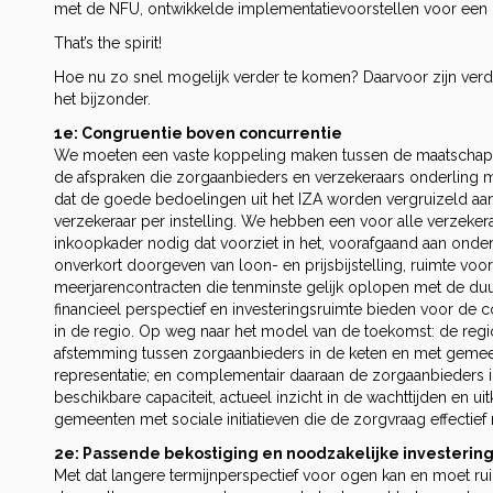
met de NFU, ontwikkelde implementatievoorstellen voor een
That’s the spirit!
Hoe nu zo snel mogelijk verder te komen? Daarvoor zijn verd
het bijzonder.
1e: Congruentie boven concurrentie
We moeten een vaste koppeling maken tussen de maatschapp
de afspraken die zorgaanbieders en verzekeraars onderling 
dat de goede bedoelingen uit het IZA worden vergruizeld aa
verzekeraar per instelling. We hebben een voor alle verzeker
inkoopkader nodig dat voorziet in het, voorafgaand aan onder
onverkort doorgeven van loon- en prijsbijstelling, ruimte vo
meerjarencontracten die tenminste gelijk oplopen met de du
financieel perspectief en investeringsruimte bieden voor de c
in de regio. Op weg naar het model van de toekomst: de regi
afstemming tussen zorgaanbieders in de keten en met gemee
representatie; en complementair daaraan de zorgaanbieders in
beschikbare capaciteit, actueel inzicht in de wachttijden en u
gemeenten met sociale initiatieven die de zorgvraag effectie
2e: Passende bekostiging en noodzakelijke investerin
Met dat langere termijnperspectief voor ogen kan en moet r