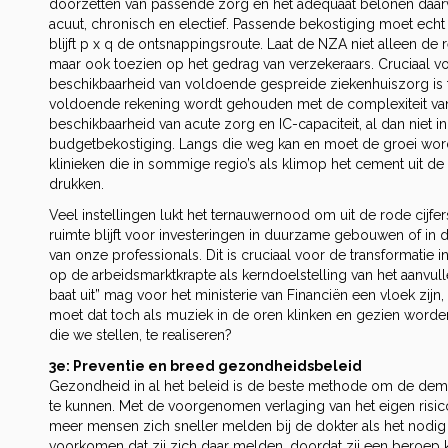
doorzetten van passende zorg en het adequaat belonen daar
acuut, chronisch en electief. Passende bekostiging moet ech
blijft p x q de ontsnappingsroute. Laat de NZA niet alleen de
maar ook toezien op het gedrag van verzekeraars. Cruciaal v
beschikbaarheid van voldoende gespreide ziekenhuiszorg is tar
voldoende rekening wordt gehouden met de complexiteit van
beschikbaarheid van acute zorg en IC-capaciteit, al dan niet i
budgetbekostiging. Langs die weg kan en moet de groei wor
klinieken die in sommige regio’s als klimop het cement uit 
drukken.
Veel instellingen lukt het ternauwernood om uit de rode cijfers 
ruimte blijft voor investeringen in duurzame gebouwen of in d
van onze professionals. Dit is cruciaal voor de transformatie 
op de arbeidsmarktkrapte als kerndoelstelling van het aanvul
baat uit” mag voor het ministerie van Financiën een vloek zij
moet dat toch als muziek in de oren klinken en gezien word
die we stellen, te realiseren?
3e: Preventie en breed gezondheidsbeleid
Gezondheid in al het beleid is de beste methode om de dem
te kunnen. Met de voorgenomen verlaging van het eigen risico
meer mensen zich sneller melden bij de dokter als het nodig i
voorkomen dat zij zich daar melden, doordat zij een beroe