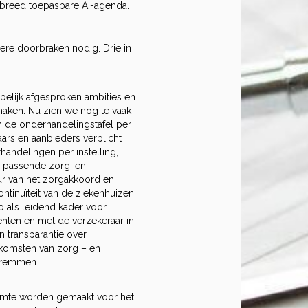
 breed toepasbare AI-agenda.
ere doorbraken nodig. Drie in
elijk afgesproken ambities en
maken. Nu zien we nog te vaak
n de onderhandelingstafel per
aars en aanbieders verplicht
handelingen per instelling,
or passende zorg, en
ur van het zorgakkoord en
ontinuïteit van de ziekenhuizen
o als leidend kader voor
nten en met de verzekeraar in
 transparantie over
itkomsten van zorg – en
f remmen.
g
uimte worden gemaakt voor het