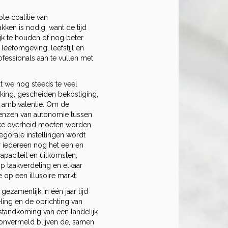
ote coalitie van
kken is nodig, want de tijd
jk te houden of nog beter
 leefomgeving, leefstijl en
fessionals aan te vullen met
at we nog steeds te veel
king, gescheiden bekostiging,
ke ambivalentie. Om de
renzen van autonomie tussen
jke overheid moeten worden
tegorale instellingen wordt
r iedereen nog het een en
paciteit en uitkomsten,
op taakverdeling en elkaar
 op een illusoire markt.
ezamenlijk in één jaar tijd
ing en de oprichting van
standkoming van een landelijk
onvermeld blijven de, samen