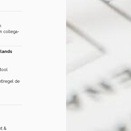
n
n collega-
rlands
etool
t)regel de
ht &