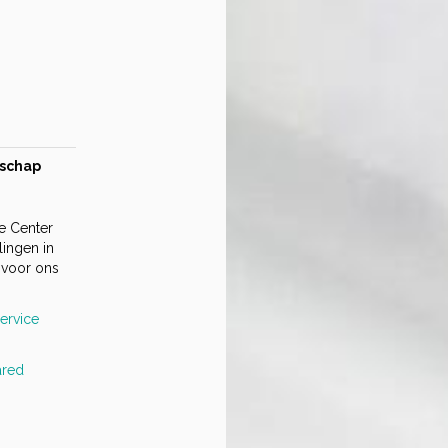
dschap
ce Center
lingen in
 voor ons
ervice
ared