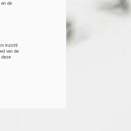
I en de
m Inzicht
ied van de
p deze