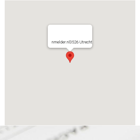
nmelder.nl3526 Utrecht