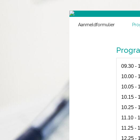
Aanmeldformulier
Pr
Progr
09.30 
10.00 -
10.05 
10.15 
10.25 
11.10 
11.25 
12.25 