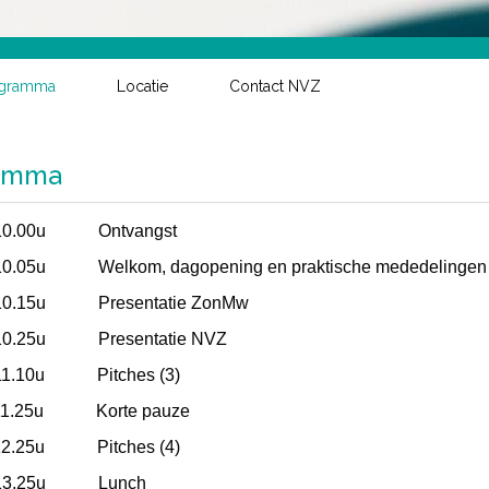
ogramma
Locatie
Contact NVZ
amma
- 10.00u Ontvangst
 10.05u Welkom, dagopening en praktische mededelinge
- 10.15u Presentatie ZonMw
- 10.25u Presentatie NVZ
- 11.10u Pitches (3)
- 11.25u Korte pauze
- 12.25u Pitches (4)
- 13.25u Lunch