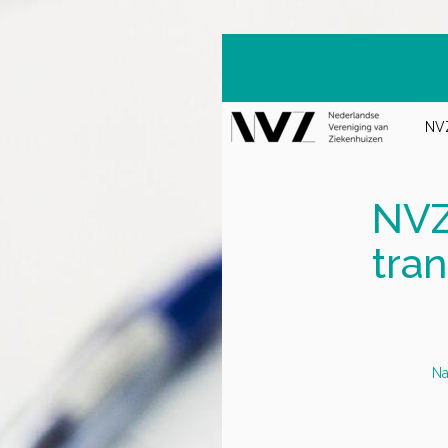
NVZ
NVZ
tra
Na