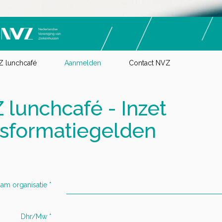
 lunchcafé
Aanmelden
Contact NVZ
 lunchcafé - Inzet
nsformatiegelden
am organisatie
*
Dhr/Mw
*